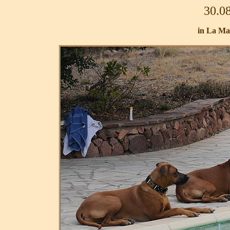
30.08
in La Ma